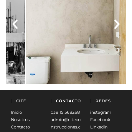
CITÉ
CONTACTO
REDES
Inicio
038 15 568268
instagram
Nosotros
admin@citeco
Facebook
Contacto
nstrucciones.c
Linkedin