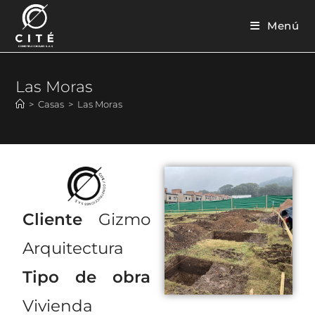
Menú
Las Moras
>
Casas
>
Las Moras
Cliente
Gizmo
Arquitectura
Tipo de obra
Vivienda